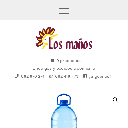
0 productos
Encargos y pedidos a domicilio
¡Síguenos!
962 670 274
682 419 473