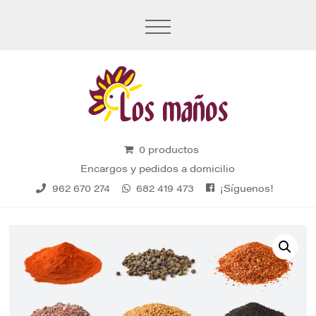
0 productos
Encargos y pedidos a domicilio
¡Síguenos!
962 670 274
682 419 473