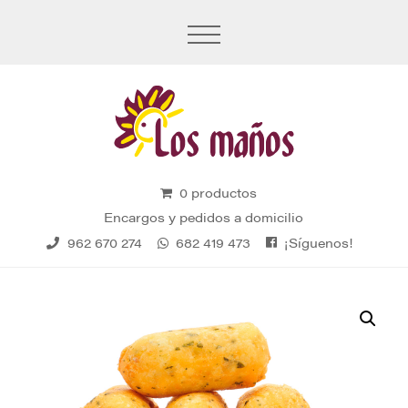
0 productos
Encargos y pedidos a domicilio
¡Síguenos!
962 670 274
682 419 473