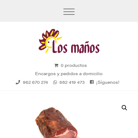
0 productos
Encargos y pedidos a domicilio
¡Síguenos!
962 670 274
682 419 473