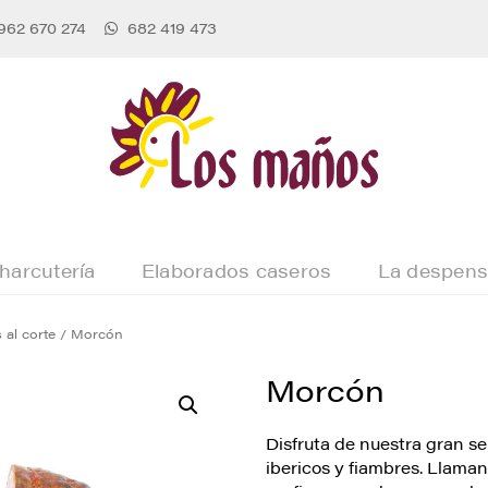
962 670 274
682 419 473
harcutería
Elaborados caseros
La despen
al corte
/ Morcón
Morcón
Disfruta de nuestra gran s
ibericos y fiambres. Llamano