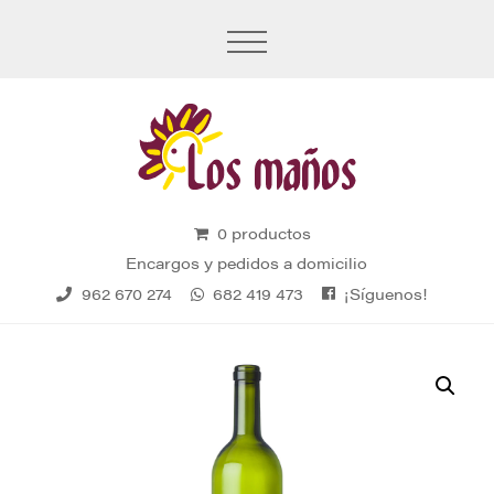
0 productos
Encargos y pedidos a domicilio
¡Síguenos!
962 670 274
682 419 473