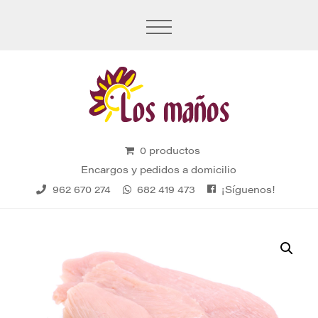
0 productos
Encargos y pedidos a domicilio
¡Síguenos!
962 670 274
682 419 473